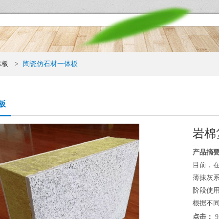
体板
>
陶瓷仿石材一体板
板
岩棉
产品摘要
目前，
薄抹灰
阶段使
根据不同
点击：
9