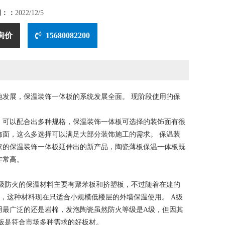
期：：
2022/12/5
询价
15680082200
发展，保温装饰一体板的系统发展全面。 现阶段使用的保
，可以配合出多种规格，保温装饰一体板可选择的装饰面有很
面，这么多选择可以满足大部分装饰施工的需求。 保温装
睐的保温装饰一体板延伸出的新产品，陶瓷薄板保温一体板既
非常高。
B级防火的保温材料主要有聚苯板和挤塑板，不过随着在建的
，这种材料现在只适合小规模低楼层的外墙保温使用。 A级
用最广泛的还是岩棉，发泡陶瓷虽然防火等级是A级，但因其
板是符合市场多种需求的好板材。