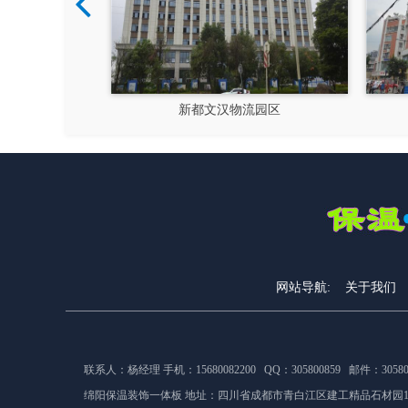
硅谷
新都文汉物流园区
网站导航:
关于我们
联系人：杨经理 手机：15680082200 QQ：305800859 邮件：305800
绵阳保温装饰一体板 地址：
四川省成都市青白江区建工精品石材园1