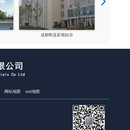
成都郫县影视硅谷
新都
网站地图
xml地图