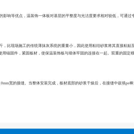
的影响等优点，温装饰一体板对基层的平整度与光洁度要求相对较低，可通过
5公斤，比现场施工的传统薄抹灰系统的重量小，因此使用粘结砂浆将其直接粘贴
使用锚固件，紧固板材，使保温装饰板与墙体牢固的连接在一起。双重的固定
10mm宽的接缝。当整体安装完成，板材底部的砂浆干燥后，在接缝中嵌填pe